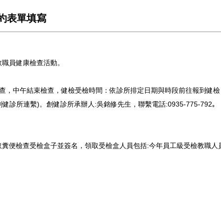
預約表單填寫
度教職員健康檢查活動。
做檢查，中午結束檢查，健檢受檢時間：依診所排定日期與時段前往報到健
所連繫)。創健診所承辦人:吳銘修先生，聯繫電話:0935-775-792｡
取糞便檢查受檢盒子並簽名，領取受檢盒人員包括:今年員工級受檢教職人