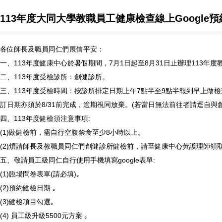
113年度大同大學教職員工健康檢查線上Google
各位師長及職員同仁們展信平安：
一、113年度健康中心於暑假期間，7月1日起至8月31日止辦理113年
二、113年度受檢診所：創健診所。
三、113年度受檢時間：按診所排定日期上午7點半至9點半報到早上
訂日期亦須於8/31前完成，逾期視同放棄。(若當日無法前往者請逕自與創健診
四、113年度健檢須注意事項:
(1)做健檢前，需自行空腹禁食至少8小時以上。
(2)煩請師長及教職員同仁們創健診所健檢前，請至健康中心黃護理師領
五、敬請員工級同仁自行使用手機填寫google表單:
(1)臨場問卷表單(請必填)｡
(2)預約健檢日期 ｡
(3)健檢項目勾選｡
(4) 員工級升級5500元方案 ｡