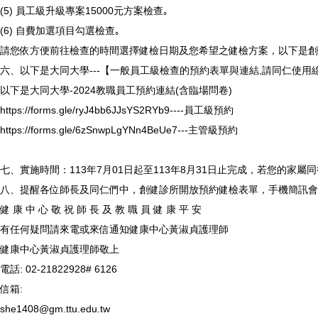
(5) 員工級升級專案15000元方案檢查｡
(6) 自費加選項目勾選檢查｡
請您依方便前往檢查的時間選擇健檢日期及您希望之健檢方案，以下是創
六、以下是大同大學---【一般員工級檢查的預約表單與連結,請同仁使用
以下是大同大學-2024教職員工預約連結(含臨場問卷)
https://forms.gle/ryJ4bb6JJsYS2RYb9----員工級預約
https://forms.gle/6zSnwpLgYNn4BeUe7---主管級預約
七、實施時間：113年7月01日起至113年8月31日止完成，若您的家
八、提醒各位師長及同仁們中，創健診所開放預約健檢表單，手機簡訊會
健 康 中 心 敬 祝 師 長 及 教 職 員 健 康 平 安
有任何疑問請來電或來信通知健康中心黃淑貞護理師
健康中心黃淑貞護理師敬上
電話: 02-21822928# 6126
信箱:
she1408@gm.ttu.edu.tw