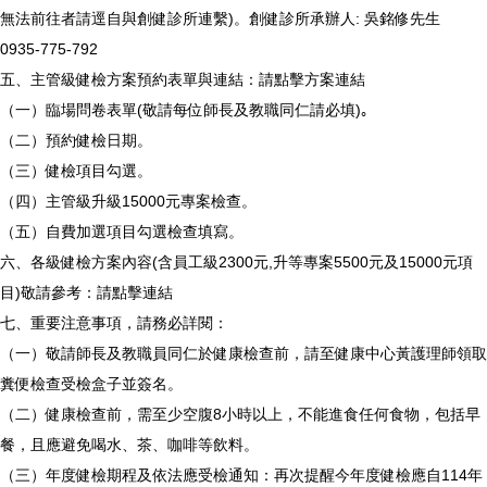
無法前往者請逕自與創健診所連繫)。創健診所承辦人: 吳銘修先生
0935-775-792
五、主管級健檢方案預約表單與連結：請點擊方案連結
（一）臨場問卷表單(敬請每位師長及教職同仁請必填)｡
（二）預約健檢日期。
（三）健檢項目勾選。
（四）主管級升級15000元專案檢查。
（五）自費加選項目勾選檢查填寫。
六、各級健檢方案內容(含員工級2300元,升等專案5500元及15000元項
目)敬請參考：請點擊連結
七、重要注意事項，請務必詳閱：
（一）敬請師長及教職員同仁於健康檢查前，請至健康中心黃護理師領取
糞便檢查受檢盒子並簽名。
（二）健康檢查前，需至少空腹8小時以上，不能進食任何食物，包括早
餐，且應避免喝水、茶、咖啡等飲料。
（三）年度健檢期程及依法應受檢通知：再次提醒今年度健檢應自114年