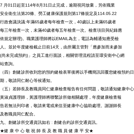
7 月01日起至114年8月31日止完成，逾期視同放棄，另依職業
安全衛生法第20條、勞工健康保護規則第17條規定及114.05.22
行政會議決議:年滿65歲者每年檢查一次，40歲以上未滿65歲者
每三年檢查一次，未滿40歲者每五年檢查一次。檢查項目與紀錄應
依規定辦理)。職業護理師將以EMAIL為主，電話為輔通知應受檢
人。並於年度健檢截止日前14天，由所屬主管對「應參加而未參加
(尚未完成預約)」之員工進行面談，相關管理流程請至環安衛中心網
站查詢。
（四）創健診所收到您的預約健檢表單後將以手機簡訊回覆您健檢預約日
期，敬請同仁耐心等候通知。
（五）若師長及教職員同仁健康檢查報告有任何問題，敬請通知健康中心
黃淑貞護理師，黃護理師將聯繫診所做相關處理，年度健康檢查報
告若無法列印者，敬請來電或來信至健康中心協助處理。謝謝師長
及教職員同仁配合。
九、創健診所交通資訊如右 : 創健合約診所交通資訊。
★健 康 中 心 敬 祝 師 長 及 教 職 員 健 康 平 安★