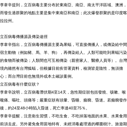
李韋辛提到，立百病毒主要分布於東南亞、南亞、南太平洋區域、澳洲，
而發生過群聚的地點主要是集中東南亞和南亞；此次爆發群聚的是印度喀
拉拉州。
立百病毒傳播源及傳染途徑
李韋辛指出，立百病毒傳播源主要為果蝠，可直接傳播人，或傳染給中間
宿主動物（例如豬、馬、羊、狗），再傳染給人。人類可能吃到果蝠污染
的食物而被傳染；人類間也可互相傳染（親密家人、醫療人員等）。台灣
境內雖然有台灣狐蝠，但根據目前疾管署資料，檢測皆是陰性，無須擔
心；而台灣目前也無境外或本土確診案例。
立百病毒有什麼症狀？
李韋辛說明，立百病毒潛伏期4至14天，急性期症狀包括發燒、咳嗽、喉
嚨痛、嘔吐、頭痛等；嚴重症狀有頭暈、昏睡、癲癇、昏迷。若癲癇發作
後，約24至48小時陷入昏迷，死亡率達40至75％。
李韋辛提醒，注意衛生習慣，不吃生食、不吃掉落地面的水果、水果食用
前須去皮。另外避免食用當地特有、未經消毒處理過的椰棗樹汁。旅遊期