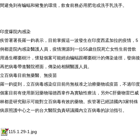
間避免到有蝙蝠和豬隻的環境，飲食前務必用肥皂或洗手乳洗手。
印度爆院內感染
疾管署署長羅一鈞表示，目前掌握這一波發生在印度西孟加拉的疫情，5
例都是院內感染醫護人員，疫情溯源到一位55歲住院死亡女性生前曾飲
用過生椰棗樹汁，懷疑個案可能經由蝙蝠跟椰棗樹汁的傳染途徑，發病後
再把病毒帶進醫院裡面，傳染給相關醫護人員。
立百病毒目前無藥醫、無疫苗
羅一鈞提到，立百病毒感染症目前尚無核准之治療藥物或疫苗，不過印度
個案目前有使用新冠藥物瑞德西韋作為實驗性療法，另外C肝藥物雷巴威
林都是研究顯示可能對立百病毒有效的藥物。疾管署已經請國內3家特殊
病原照護中心之一的台大醫院負責研議國內立百病毒的診治指引。
115.1.29-1.jpg