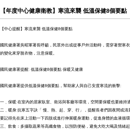
【年度中心健康衛教】寒流來襲 低溫保健8個要點
【中心提醒】寒流來襲 低溫保健8個要點
國民健康署吳昭軍署長呼籲，民眾外出或從事戶外活動時，需穿著禦寒衣
的變化來穿脫衣物，注意保暖。
國民健康署提醒: 低溫保健8個要點 保暖又健康
國民健康署提供低溫保健8個要點，幫助家人與自己安度寒流的衝擊:
一﹑保暖:在室內的居家臥室、衛浴與客廳等環境，空間要保暖也要維持
二﹑暖身:抗寒五字訣「 慢、熱、起、穿、行」，提醒長者們因夜間或
要記得先在床上活動一下四肢或進行伸展暖身運動，促進身體的血液循環
三、飲食：多攝取蔬果等高纖食物，以預防便秘，避免大吃大喝及情緒起