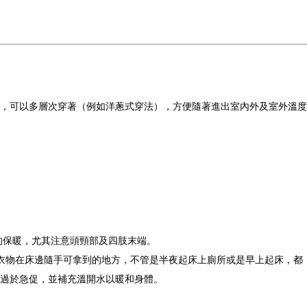
，可以多層次穿著（例如洋蔥式穿法），方便隨著進出室內外及室外溫度
的保暖，尤其注意頭頸部及四肢末端。
暖衣物在床邊隨手可拿到的地方，不管是半夜起床上廁所或是早上起床，都
過於急促，並補充溫開水以暖和身體。