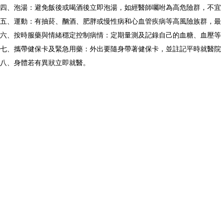
四、泡湯：避免飯後或喝酒後立即泡湯，如經醫師囑咐為高危險群，不宜
五、運動：有抽菸、酗酒、肥胖或慢性病和心血管疾病等高風險族群，最
六、按時服藥與情緒穩定控制病情：定期量測及記錄自己的血糖、血壓等
七、攜帶健保卡及緊急用藥：外出要隨身帶著健保卡，並註記平時就醫院
八、身體若有異狀立即就醫。