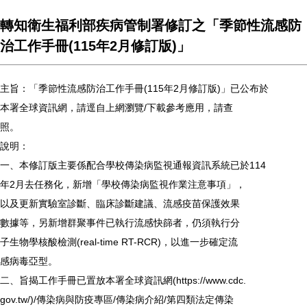
轉知衛生福利部疾病管制署修訂之「季節性流感防
治工作手冊(115年2月修訂版)」
主旨：「季節性流感防治工作手冊(115年2月修訂版)」已公布於
本署全球資訊網，請逕自上網瀏覽/下載參考應用，請查
照。
說明：
一、本修訂版主要係配合學校傳染病監視通報資訊系統已於114
年2月去任務化，新增「學校傳染病監視作業注意事項」，
以及更新實驗室診斷、臨床診斷建議、流感疫苗保護效果
數據等，另新增群聚事件已執行流感快篩者，仍須執行分
子生物學核酸檢測(real-time RT-RCR)，以進一步確定流
感病毒亞型。
二、旨揭工作手冊已置放本署全球資訊網(https://www.cdc.
gov.tw/)/傳染病與防疫專區/傳染病介紹/第四類法定傳染