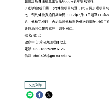
創健診所健康檢查主管級Google表單填寫包括:
(1)預約健檢日期，(2)健檢項目勾選，(3)自費加選項目
七、預約健檢實施日期時間：112年7月01日起至112
八、健檢完成時，合約診所健檢報告傳送時間於14個工
會協助同仁報告處理，謝謝同仁。
敬 祝 教 安
健康中心:黃淑貞護理師敬上
電話: 02-21822928# 6126
信箱: she1408@gm.ttu.edu.tw
友善列印