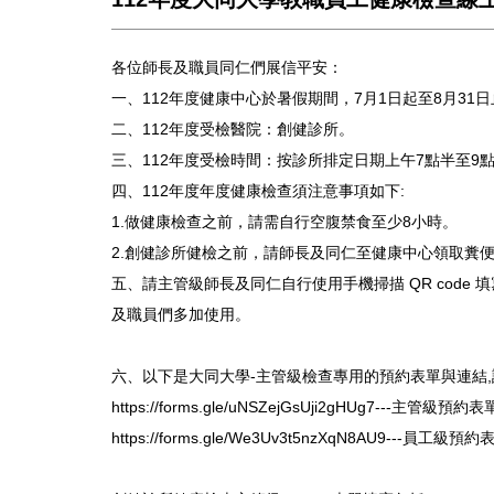
各位師長及職員同仁們展信平安：
一、112年度健康中心於暑假期間，7月1日起至8月31
二、112年度受檢醫院：創健診所。
三、112年度受檢時間：按診所排定日期上午7點半至9
四、112年度年度健康檢查須注意事項如下:
1.做健康檢查之前，請需自行空腹禁食至少8小時。
2.創健診所健檢之前，請師長及同仁至健康中心領取糞
五、請主管級師長及同仁自行使用手機掃描 QR cod
及職員們多加使用。
六、以下是大同大學-主管級檢查專用的預約表單與連結
https://forms.gle/uNSZejGsUji2gHUg7---主管級預約表
https://forms.gle/We3Uv3t5nzXqN8AU9---員工級預約