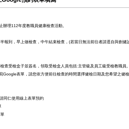
日止辦理112年度教職員健康檢查活動。
點半報到，早上做檢查，中午結束檢查，(若當日無法前往者請逕自與創健
便檢查受檢盒子並簽名，領取受檢盒人員包括:主管級及員工級受檢教職員
e 填寫Google表單，請您依方便前往檢查的時間選擇健檢日期及您希望
,請同仁使用線上表單預約
單
表單