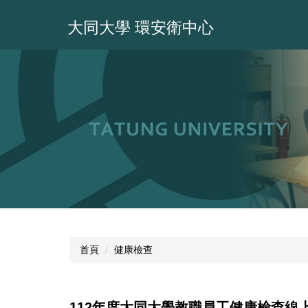
跳
到
大同大學 環安衛中心
主
要
內
容
區
首頁
健康檢查
112年度大同大學教職員工健康檢查線上