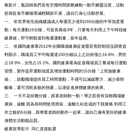
教影片，敬請師長們若有空撥時間跟教練動一動手腳靈活度，活動
筋骨促進手腳循環減輕關節不適，讓自己身心活動舒展。
一、 依世界衛生組織建議成人每週至少達到150分鐘的中等強度運
動；每天運動15分鐘，可延長壽命3年，只要每天利用上下午時段做
健康操，即可輕鬆達到每週運動量，延年益壽。
二、 依國民健康署2012年全國職場健康促進暨菸害防制現況調查資
料顯示，職場員工平均每週達150分鐘以上之比例僅占16.8%，男性
占18.9%，女性占15.1%。國民健康署為促進職場員工養成每日運動
習慣，製作提昇運動強度及增加運動時間的15分鐘「上班族健康
操」，鼓勵職場提供員工時間運動，不僅可以減緩壓力，減少肩頸
酸痛，還可消耗多餘的熱量，以達促進身體健康的效果。
三、 一天不花你幾分鐘，跟著老師動一動！導正筋骨有深根職場健
康操，遠離 因為長時間使用滑鼠，遠離久站造成的下肢痠痛,利用工
作之餘的5分鐘，跟專業老師的動作一起來，讓自己擁有更好的健康
身體生活動能品質｡
健康宣導影片: 同仁直接點選