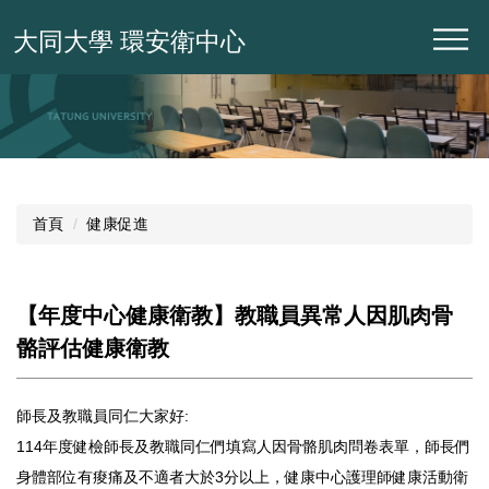
跳
大同大學 環安衛中心
到
主
要
內
容
區
首頁
健康促進
【年度中心健康衛教】教職員異常人因肌肉骨
骼評估健康衛教
師長及教職員同仁大家好:
114年度健檢師長及教職同仁們填寫人因骨骼肌肉問卷表單，師長們
身體部位有痠痛及不適者大於3分以上，健康中心護理師健康活動衛