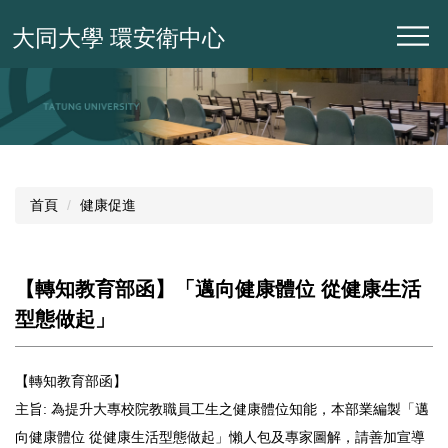
跳
大同大學 環安衛中心
到
主
要
內
容
區
首頁
健康促進
【轉知教育部函】「邁向健康體位 從健康生活
型態做起」
【轉知教育部函】
主旨: 為提升大專校院教職員工生之健康體位知能，本部業編製「邁
向健康體位 從健康生活型態做起」懶人包及專家圖解，請善加宣導