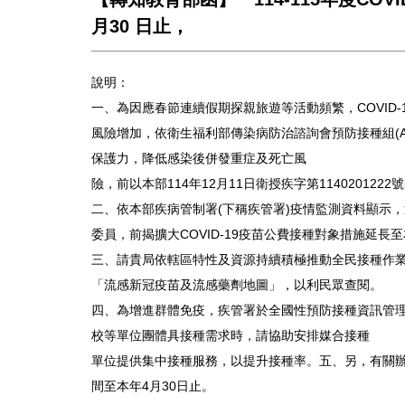
月30 日止，
說明：
一、為因應春節連續假期探親旅遊等活動頻繁，COVID-
風險增加，依衛生福利部傳染病防治諮詢會預防接種組(ACI
保護力，降低感染後併發重症及死亡風
險，前以本部114年12月11日衛授疾字第114020122
二、依本部疾病管制署(下稱疾管署)疫情監測資料顯示，
委員，前揭擴大COVID-19疫苗公費接種對象措施延長至
三、請貴局依轄區特性及資源持續積極推動全民接種作業，
「流感新冠疫苗及流感藥劑地圖」，以利民眾查閱。
四、為增進群體免疫，疾管署於全國性預防接種資訊管理系統(
校等單位團體具接種需求時，請協助安排媒合接種
單位提供集中接種服務，以提升接種率。五、另，有關辦理
間至本年4月30日止。