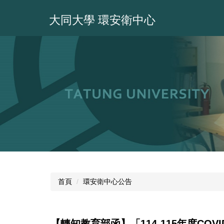
跳
到
大同大學 環安衛中心
主
要
內
容
區
首頁
環安衛中心公告
【轉知教育部函】「114-115年度CO