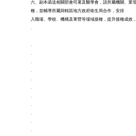
六、副本函送相關部會司署及醫學會，請所屬機關、業管
種，並輔導所屬與轄區地方政府衛生局合作，安排
入職場、學校、機構及軍營等場域接種，提升接種成效
.
.
.
.
.
.
.
.
.
.
.
.