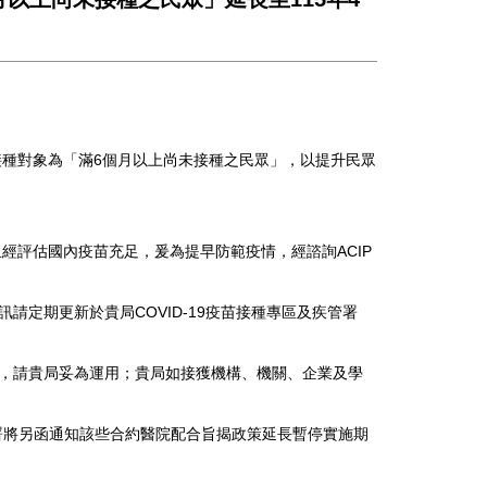
苗公費接種對象為「滿6個月以上尚未接種之民眾」，以提升民眾
且經評估國內疫苗充足，爰為提早防範疫情，經諮詢ACIP
請定期更新於貴局COVID-19疫苗接種專區及疾管署
-49歲，請貴局妥為運用；貴局如接獲機構、機關、企業及學
疾管署將另函通知該些合約醫院配合旨揭政策延長暫停實施期