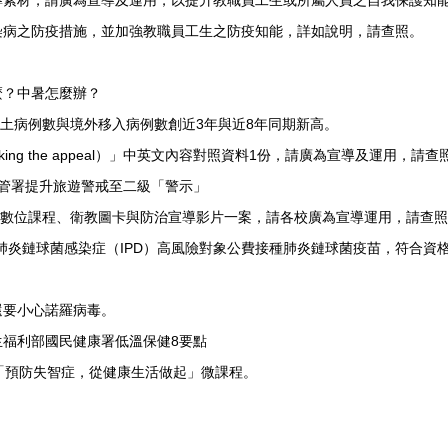
導素材，請廣為宣導及運用，以提升教職員工生或所屬人員之自我保護知
染病之防疫措施，並加強教職員工生之防疫知能，詳如說明，請查照。
麼？中暑怎麼辦？
本土病例數與境外移入病例數創近3年與近8年同期新高。
ing the appeal）」中英文內容對照資料1份，請廣為宣導及運用，請查
管署提升旅遊警戒至二級「警示」
防治數位課程、衛教圖卡與防治宣導影片一案，請各校廣為宣導運用，請查
襲性肺炎鏈球菌感染症（IPD）高風險對象公費接種肺炎鏈球菌疫苗，符合資
還要小心諾羅病毒。
福利部國民健康署低溫保健8要點
「預防失智症，從健康生活做起」微課程。