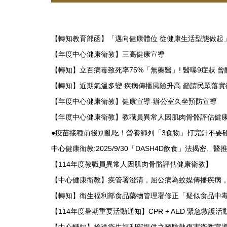
【轉知教育部函】「邁向健康體位 從健康生活型態做起
【年度中心健康衛教】三高健康宣導
【轉知】立百病毒致死率75%「無藥醫」! 醫曝9症狀 
【轉知】近期氣溫多變 疾病傳播風險升高 籲請民眾落實
【年度中心健康衛教】健康宣導-辦公室久坐預防宣導
【年度中心健康衛教】教職員異常人因肌肉骨骼評估健
●疫苗接種前後別亂吃！營養師列「3食物」打完針不要
中心健康衛教:2025/9/30「DASH4D飲食」法揭密、
【114年度教職員異常人因肌肉骨骼評估健康衛教】
【中心健康衛教】疾管署澄清，屈公病為蚊媒傳播疾病
【轉知】衛生福利部食品藥物管理署修正「疑似食品中
【114年度暑期重要活動通知】CPR + AED 緊急救護活