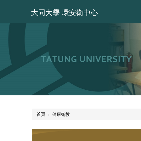
跳
到
大同大學 環安衛中心
主
要
內
容
區
首頁
健康衛教