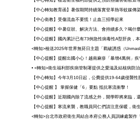
【中心轉知】檢送衛生福利部提供之預防熱傷害衛教宣
【中心轉知教育函】暑假期間持續落實登革熱等蚊媒傳
【中心衛教】受傷流血不要慌！止血三招學起來
【中心提醒】中暑症狀、解決方法、會持續多久？喝什
【中心提醒】國內累計已有73例急性病毒性A型肝炎，
<轉知>檢送2025年世界無菸日主題「戳破誘惑（Unmask
【中心提醒】提醒出國小心！越南麻疹「暴增4萬例」疾
• <轉知>衛生福利部疾病管制署提供之愛滋及結核病
【中心轉知】今年3月10日起，公費提供19-64歲侵
【中心提醒 】 掌握保健「6」要點 抵抗寒流衝擊！
【中心提醒】近期國內除了流感之外，開學即將來臨，
【中心提醒】寒流來襲，教職員同仁們請注意保暖，衛生
<轉知>台北市政府衛生局結合本府公務人員訓練處製作