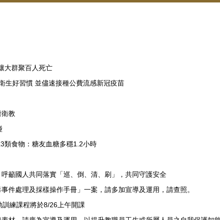
」
曾釀大群聚百人死亡
衛生好習慣 並儘速接種公費流感新冠疫苗
康衛教
碰
醫推3類食物：糖友血糖多穩1.2小時
，呼籲國人共同落實「巡、倒、清、刷」，共同守護安全
毒事件處理及採樣操作手冊」一案，請多加宣導及運用，請查照。
動訓練課程將於8/26上午開課