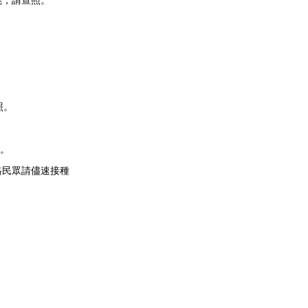
能，請查照。
照。
照。
格民眾請儘速接種